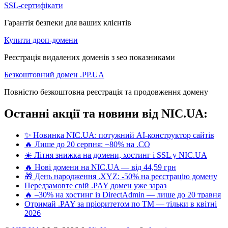
SSL-сертифікати
Гарантія безпеки для ваших клієнтів
Купити дроп-домени
Реєстрація видалених доменів з seo показниками
Безкоштовний домен .PP.UA
Повністю безкоштовна реєстрація та продовження домену
Останні акції та новини від NIC.UA:
✨ Новинка NIC.UA: потужний AI-конструктор сайтів
🔥 Лише до 20 серпня: −80% на .CO
☀️ Літня знижка на домени, хостинг і SSL у NIC.UA
🔥 Нові домени на NIC.UA — від 44,59 грн
🎁 День народження .XYZ: -50% на реєстрацію домену
Передзамовте свій .PAY домен уже зараз
🔥 –30% на хостинг із DirectAdmin — лише до 20 травня
Отримай .PAY за пріоритетом по ТМ — тільки в квітні
2026